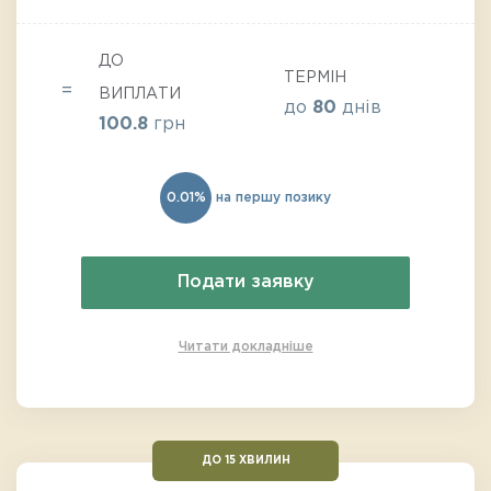
ДО
ТЕРМІН
ВИПЛАТИ
до
80
днів
100.8
грн
0.01%
на першу позику
Подати заявку
Читати докладніше
ДО 15 ХВИЛИН